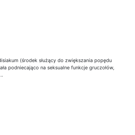
disiakum (środek służący do zwiększania popędu
ała podniecająco na seksualne funkcje gruczołów,
a…