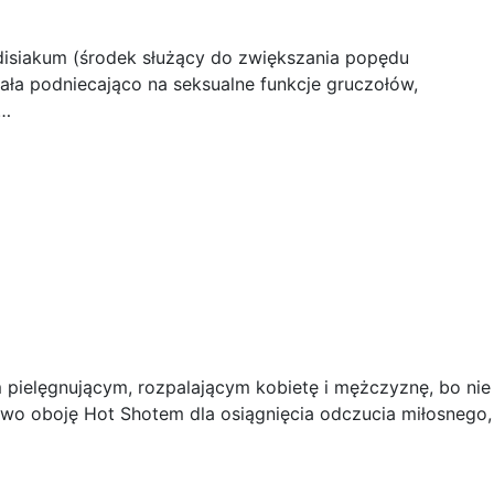
disiakum (środek służący do zwiększania popędu
ała podniecająco na seksualne funkcje gruczołów,
a…
m pielęgnującym, rozpalającym kobietę i mężczyznę, bo nie
ństwo oboję Hot Shotem dla osiągnięcia odczucia miłosnego,