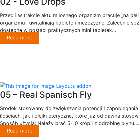
02 - Love Drops
Przed i w trakcie aktu miłosnego organizm pracuje „na peł
organizmu i uwitalniają kobietę i meżczyznę. Zalecenie sp
dostępne w postaci praktycznych mini tabletek…
Read more
05 – Real Spanisch Fly
Srodek stosowany do zwiększania potencji i zapobiegania
ilościach, jak i olejki eteryczne, które już od dawna sto
Sposób użycia: Należy brać 5-10 kropli z odrobinę płynu…
Read more