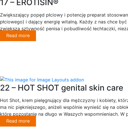
17 – EROTISIN®
Zwiększający popęd płciowy i potencję preparat stosowan
płciowego) i dający energię witalną. Każdy z nas chce by
zwiększa sztywność penisa i pobudliwość łechtaczki, niez
Read more
22 – HOT SHOT genital skin care
Hot Shot, krem pielęgnujący dla mężczyzny i kobiety, któ
ma nic piękniejszego, aniżeli wspólnie wynieść się na obł
które pozostanie na długo w Waszych wspomnieniach. W 
Read more