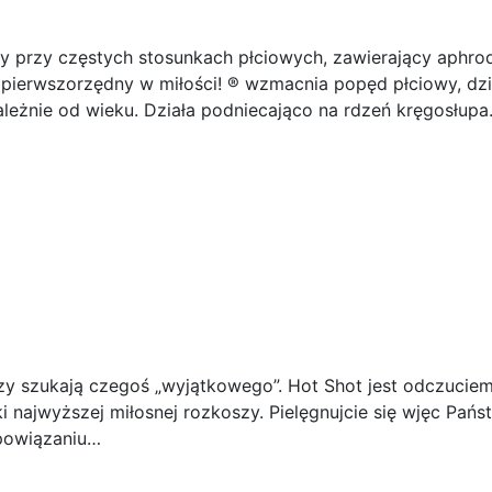
y przy częstych stosunkach płciowych, zawierający aphro
ć pierwszorzędny w miłości! ® wzmacnia popęd płciowy, dzi
ależnie od wieku. Działa podniecająco na rdzeń kręgosłup
rzy szukają czegoś „wyjątkowego”. Hot Shot jest odczucie
oki najwyższej miłosnej rozkoszy. Pielęgnujcie się wjęc Pa
powiązaniu…