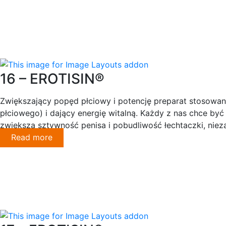
16 – EROTISIN®
Zwiększający popęd płciowy i potencję preparat stosowan
płciowego) i dający energię witalną. Każdy z nas chce by
zwiększa sztywność penisa i pobudliwość łechtaczki, niez
Read more