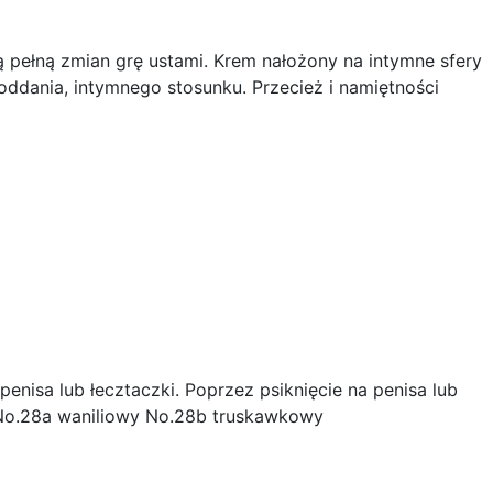
ą pełną zmian grę ustami. Krem nałożony na intymne sfery
oddania, intymnego stosunku. Przecież i namiętności
enisa lub łecztaczki. Poprzez psiknięcie na penisa lub
 No.28a waniliowy No.28b truskawkowy