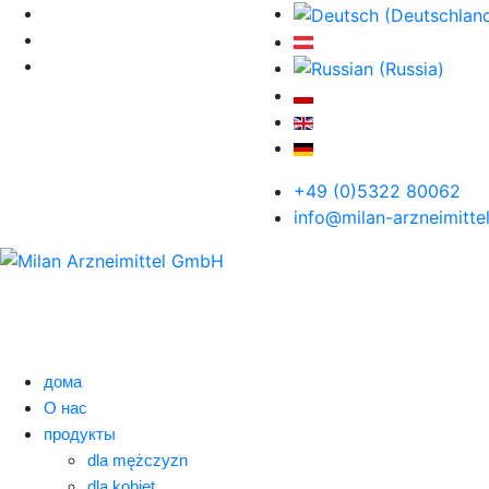
+49 (0)5322 80062
info@milan-arzneimitte
дома
О нас
продукты
dla mężczyzn
dla kobiet