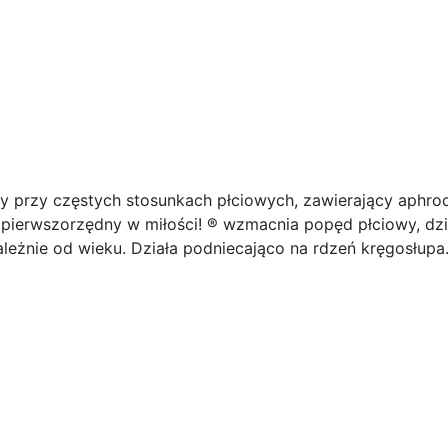
y przy częstych stosunkach płciowych, zawierający aphro
ć pierwszorzędny w miłości! ® wzmacnia popęd płciowy, dzi
ależnie od wieku. Działa podniecająco na rdzeń kręgosłup